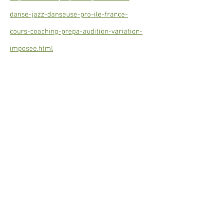
danse-jazz-danseuse-pro-ile-france-
cours-coaching-prepa-audition-variation-
imposee.html